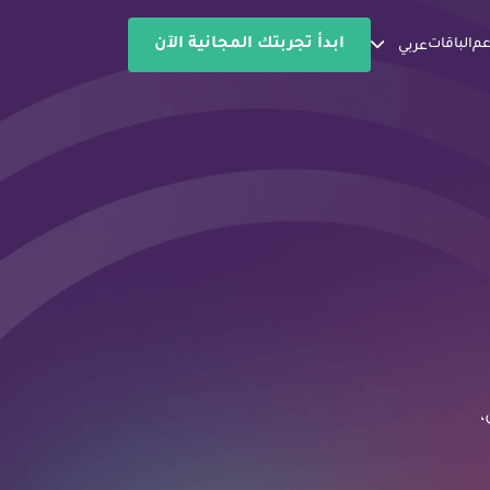
ابدأ تجربتك المجانية الآن
عم
الباقات
عربي
،