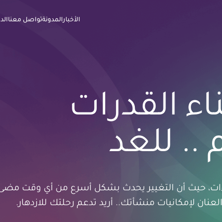
الأخبار
المدونة
تواصل معنا
الد
اء القدرات
 .. للغد
فاءات، حيث أن التغيير يحدث بشكل أسرع من أي وقت مضى
نان لإمكانيات منشأتك.. أريد تدعم رحلتك للازدهار.