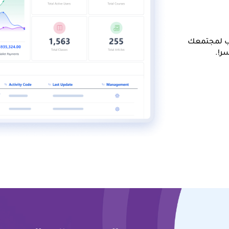
ريب لمجتمعك
ر!.