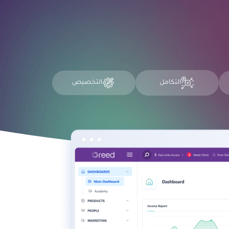
التكامل
التخصيص