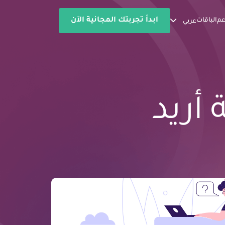
ابدأ تجربتك المجانية الآن
عم
الباقات
عربي
أريد