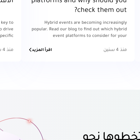
platforms and why should you
الافت
check them out?
 key to
Hybrid events are becoming increasingly
o drive
popular. Read our blog to find out which hybrid
pecific
event platforms to consider for your
trategy
organization.
esults.
منذ 4 سنين
منذ 4 سنين
اقرأ المزيد
خطوها نحو