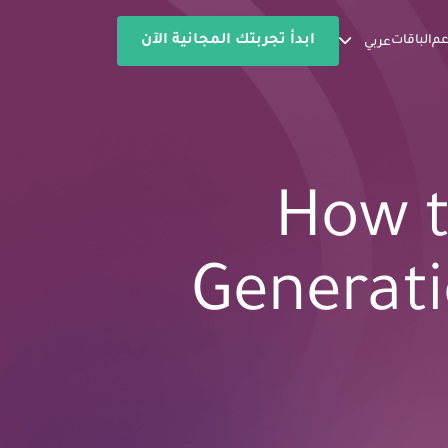
ابدأ تجربتك المجانية الآن
عم
الباقات
عربي
How t
Generati