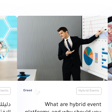
Events
Oreed
Hybrid Events
What are hybrid event
دليل