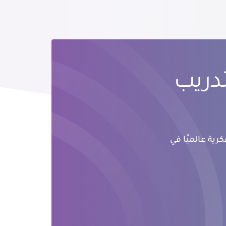
تدريب
رية عالميًا في