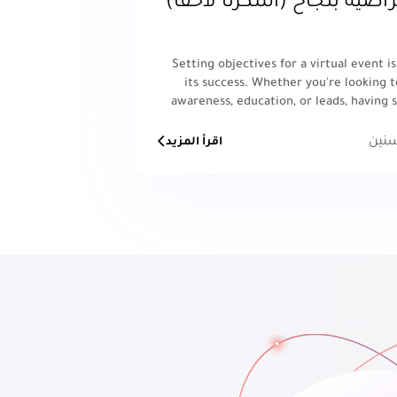
راضية بنجاح (اشكرنا لاحقًا)
Setting objectives for a virtual event is
its success. Whether you're looking t
awareness, education, or leads, having s
goals in mind will help you create a s
and measure the r
اقرأ المزيد