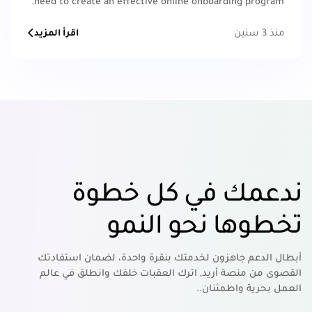
need to create an effective online onboarding program.
منذ 3 سنين
اقرأ المزيد
ندعمك في كل خطوة
تخطوها نحو النمو
أبطال الدعم جاهزون لخدمتك بنقرة واحدة، لضمان استفادتك
القصوى من منصة أريد, اترك العقبات خلفك وانطلق في عالم
العمل بحرية واطمئنان..