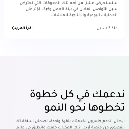
سنستعرض عشرًا من أهم تلك المعوقات التي تعترض
سبل التواصل الفعّال في بيئة العمل وكيف تؤثر على
العمليات اليومية والإنتاجية للمنشآت.
منذ 3 سنين
اقرأ المزيد
ندعمك في كل خطوة
تخطوها نحو النمو
أبطال الدعم جاهزون لخدمتك بنقرة واحدة، لضمان استفادتك
القصوى من منصة أريد, اترك العقبات خلفك وانطلق في عالم