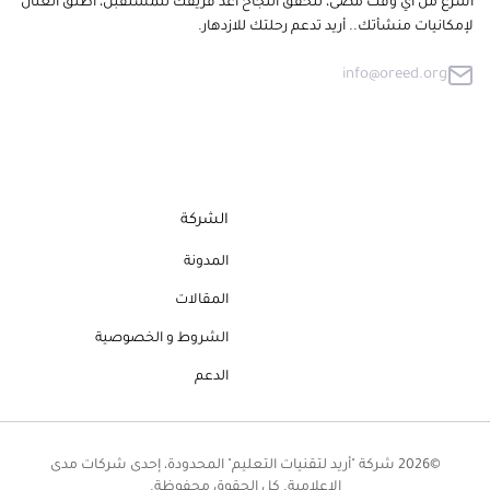
أسرع من أي وقت مضى، لتحقق النجاح أعد فريقك للمستقبل، أطلق العنان
لإمكانيات منشأتك.. أريد تدعم رحلتك للازدهار.
info@oreed.org
الشركة
المدونة
المقالات
الشروط و الخصوصية
الدعم
©2026 شركة "أريد لتقنيات التعليم" المحدودة، إحدى شركات مدى
الإعلامية. كل الحقوق محفوظة.