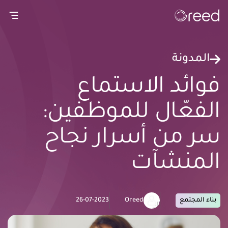
gation
المدونة
فوائد الاستماع
الفعّال للموظفين:
سر من أسرار نجاح
المنشآت
بناء المجتمع
Oreed
26-07-2023