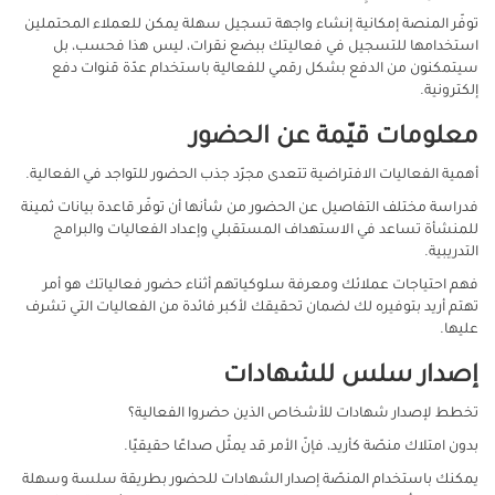
توفّر المنصة إمكانية إنشاء واجهة تسجيل سهلة يمكن للعملاء المحتملين
استخدامها للتسجيل في فعاليتك ببضع نقرات، ليس هذا فحسب، بل
سيتمكنون من الدفع بشكل رقمي للفعالية باستخدام عدّة قنوات دفع
إلكترونية.
معلومات قيّمة عن الحضور
أهمية الفعاليات الافتراضية تتعدى مجرّد جذب الحضور للتواجد في الفعالية.
فدراسة مختلف التفاصيل عن الحضور من شأنها أن توفّر قاعدة بيانات ثمينة
للمنشأة تساعد في الاستهداف المستقبلي وإعداد الفعاليات والبرامج
التدريبية.
فهم احتياجات عملائك ومعرفة سلوكياتهم أثناء حضور فعالياتك هو أمر
تهتم أريد بتوفيره لك لضمان تحقيقك لأكبر فائدة من الفعاليات التي تشرف
عليها.
إصدار سلس للشهادات
تخطط لإصدار شهادات للأشخاص الذين حضروا الفعالية؟
بدون امتلاك منصّة كأريد، فإنّ الأمر قد يمثّل صداعًا حقيقيًا.
يمكنك باستخدام المنصّة إصدار الشهادات للحضور بطريقة سلسة وسهلة