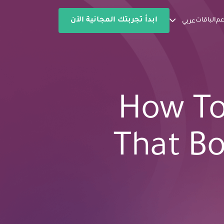
ابدأ تجربتك المجانية الآن
عم
الباقات
عربي
How To
That Bo