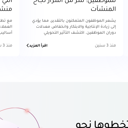
للموظفين: سر من أسرار نجاح
التي 
المنشآت
منشأ
يشعر الموظفون المتمكنون بالتقدير، مما يؤدي
مع تطور
إلى زيادة الإنتاجية والابتكار وانخفاض معدلات
العملاء
دوران الموظفين. اكتشف التأثير التحويلي
أساليب 
للاستماع النشط وأطلق العنان للإمكانات
اقرأ الم
الحقيقية لمؤسستك.
منذ 3 سنين
منذ 3 سنين
اقرأ المزيد
خطوها نحو