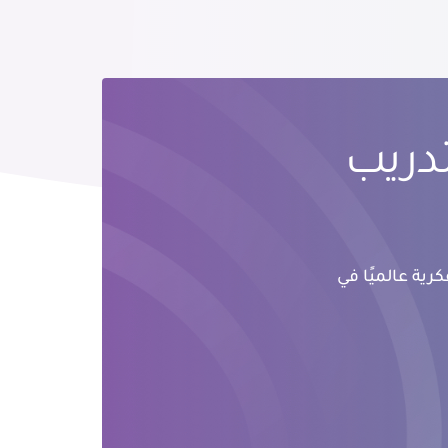
تدريب
رية عالميًا في