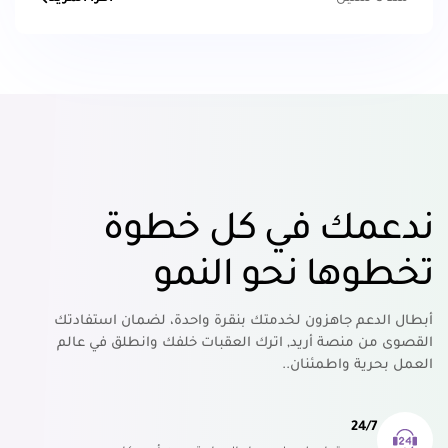
ندعمك في كل خطوة
تخطوها نحو النمو
أبطال الدعم جاهزون لخدمتك بنقرة واحدة، لضمان استفادتك
القصوى من منصة أريد, اترك العقبات خلفك وانطلق في عالم
العمل بحرية واطمئنان..
24/7