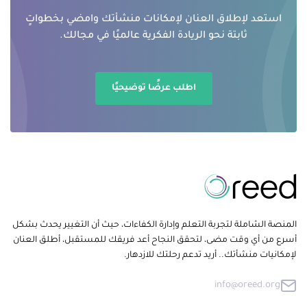
استعد لإطلاق العنان لإمكانات منشأتك وامضي بخطواتٍ
ثابتة نحو الريادة الفكرية عالميًا في مجالك.
اطلب عرضًا توضيحيًا
المنصة الشاملة لتجربة التعلم وإدارة الكفاءات، حيث أن التغيير يحدث بشكل
أسرع من أي وقت مضى، لتحقق النجاح أعد فريقك للمستقبل، أطلق العنان
لإمكانيات منشأتك.. أريد تدعم رحلتك للازدهار.
info@oreed.org