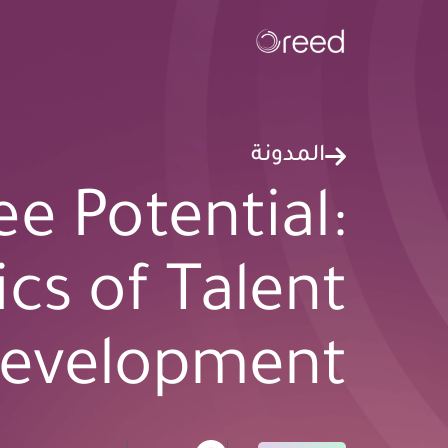
المدونة
e Potential:
cs of Talent
evelopment