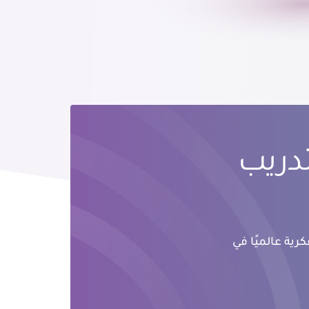
تدريب
رية عالميًا في