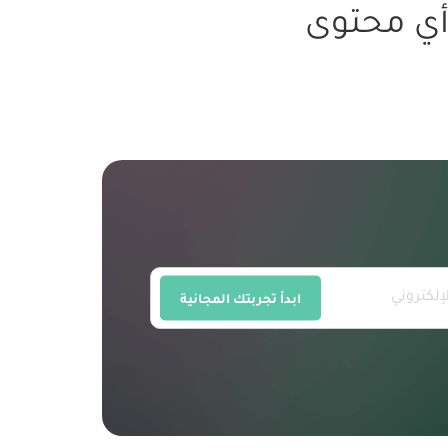
 أي محتوى
ابدأ تجربتك المجانية