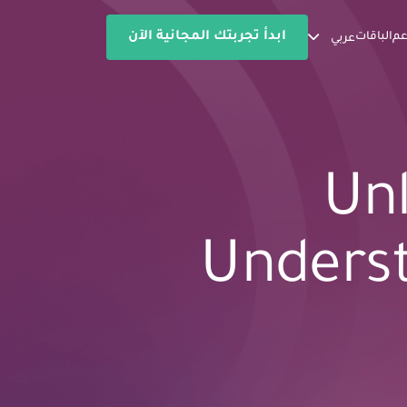
ابدأ تجربتك المجانية الآن
عم
الباقات
عربي
Unl
Underst