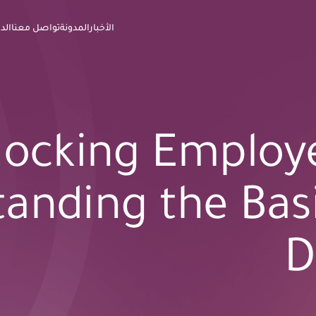
الأخبار
المدونة
تواصل معنا
الد
ocking Employe
anding the Basi
D