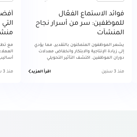
فوائد الاستماع الفعّال
أفضل 
للموظفين: سر من أسرار نجاح
التي 
المنشآت
منشأ
يشعر الموظفون المتمكنون بالتقدير، مما يؤدي
مع تطور
إلى زيادة الإنتاجية والابتكار وانخفاض معدلات
العملاء
دوران الموظفين. اكتشف التأثير التحويلي
أساليب 
للاستماع النشط وأطلق العنان للإمكانات
اقرأ الم
الحقيقية لمؤسستك.
منذ 3 سنين
منذ 3 سنين
اقرأ المزيد