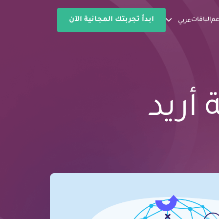
ابدأ تجربتك المجانية الآن
عم
الباقات
عربي
أريد