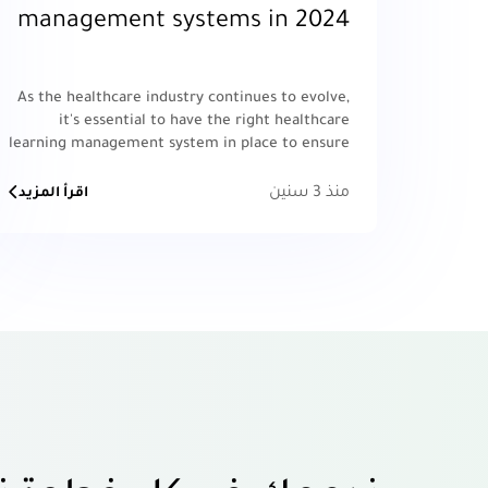
management systems in 2024
As the healthcare industry continues to evolve,
it's essential to have the right healthcare
learning management system in place to ensure
that healthcare professionals have the
necessary skills and knowledge to perform their
منذ 3 سنين
اقرأ المزيد
roles successfully.