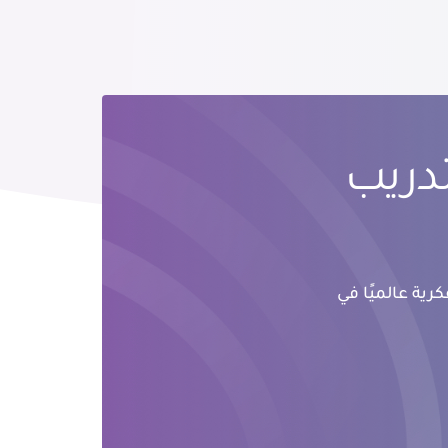
تدريب
رية عالميًا في