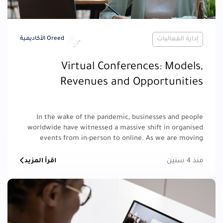
إدارة الفعاليات
Oreed الأكاديمية
Virtual Conferences: Models,
Revenues and Opportunities
In the wake of the pandemic, businesses and people
worldwide have witnessed a massive shift in organised
events from in-person to online. As we are moving
forward, it will be interesting to see how these changes
continue to shape the way we do business.
منذ 4 سنين
اقرأ المزيد