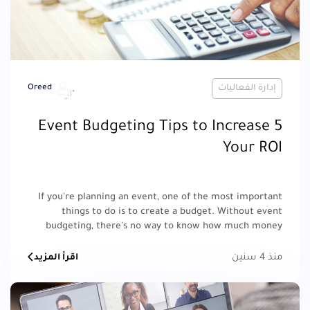
إدارة الفعاليات
Oreed
5 Event Budgeting Tips to Increase
Your ROI
If you're planning an event, one of the most important
things to do is to create a budget. Without event
budgeting, there's no way to know how much money
you'll need and no way to know where your money is
going. Get the best tips on budget management today.
منذ 4 سنين
اقرأ المزيد