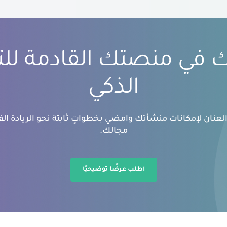
بك في منصتك القادمة لل
الذكي
عنان لإمكانات منشأتك وامضي بخطواتٍ ثابتة نحو الريادة الفك
مجالك.
اطلب عرضًا توضيحيًا