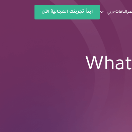
ابدأ تجربتك المجانية الآن
عم
الباقات
عربي
What 