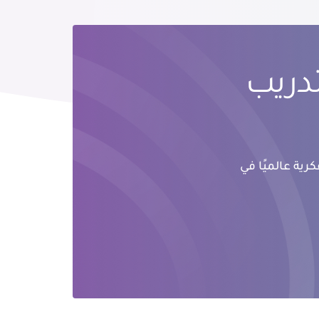
تدريب
رية عالميًا في