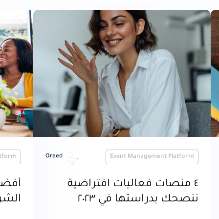
tform
Oreed
Event Management Platform
٤ منصات فعاليات افتراضية
أفضل
ننصحك بدراستها في ٢٠٢٣
الشركا