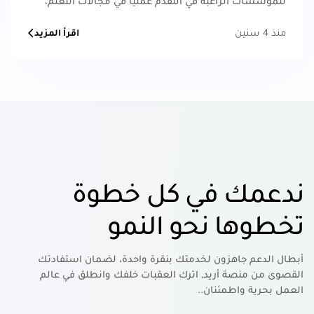
للمؤسسات الراغبة في التقدّم عمليًا في مجالات التعلّم،
التدريب والتطوير.
منذ 4 سنين
اقرأ المزيد
ندعمك في كل خطوة
تخطوها نحو النمو
أبطال الدعم جاهزون لخدمتك بنقرة واحدة، لضمان استفادتك
القصوى من منصة أريد, اترك العقبات خلفك وانطلق في عالم
العمل بحرية واطمئنان..