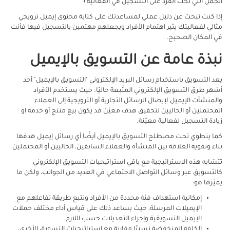
الجمل التي تحث الفرد على التسجيل في الفعالية !
إذا كنت تبحث عن دليل عملي لمساعدتك على كتابة محتوى إيميل ترويجي
مثالي لفعاليتك يثير اهتمام الأفراد ويجعلهم مهتمين بالتسجيل فيها فأنت
في المكان الصحيح.
نبذة عامة عن التسويق بالإيميل
يعد التسويق باستخدام رسائل البريد الإلكتروني "التسويق بالإيميل" أحد
أشهر طرق التسويق الإلكتروني المتّبعة حاليًا. حيث يستخدم الأفراد
والمنشآت الإيميل لإيصال الرسائل التجارية أو الترويجية إلى العملاء
المحتملين أو الحاليين لتحقيق هدف معيّن قد يكون بيع منتج أو خدمة او
زيادة التسجيل لفعالية معيّنة.
كما ينطوي تحت مصطلح التسويق بالإيميل أيضًا أي رسائل إيميل هدفها
بناء وتقوية العلاقة بين المنشأة والعملاء السابقين، الحاليين أو المحتملين.
تتشابه هذه الاستراتيجية مع باقي استراتيجيات التسويق الإلكتروني
كالتسويق عبر وسائل التواصل الاجتماعي في العديد من الجوانب، ولكن ما
يميّزها هو:
إمكانية استهداف فئة محددة من الأفراد وتتبع طريقة تفاعلهم مع
الإيميلات المرسلة، حيث يساعد ذلك على قياس أداء مختلف حملات
الإيميل التسويقية وإجراء التعديلات حسب اللازم.
الكلفة المنخفضة نسبيًا مقارنة مع استراتيجيات التسويق الأخرى،