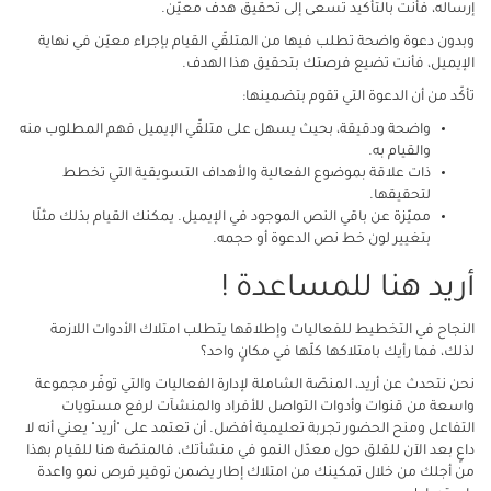
إرساله، فأنت بالتأكيد تسعى إلى تحقيق هدف معيّن.
وبدون دعوة واضحة تطلب فيها من المتلقّي القيام بإجراء معيّن في نهاية
الإيميل، فأنت تضيع فرصتك بتحقيق هذا الهدف.
تأكّد من أن الدعوة التي تقوم بتضمينها:
واضحة ودقيقة، بحيث يسهل على متلقّي الإيميل فهم المطلوب منه
والقيام به.
ذات علاقة بموضوع الفعالية والأهداف التسويقية التي تخطط
لتحقيقها.
مميّزة عن باقي النص الموجود في الإيميل. يمكنك القيام بذلك مثلًا
بتغيير لون خط نص الدعوة أو حجمه.
أريد هنا للمساعدة !
النجاح في التخطيط للفعاليات وإطلاقها يتطلب امتلاك الأدوات اللازمة
لذلك، فما رأيك بامتلاكها كلّها في مكانٍ واحد؟
نحن نتحدث عن أريد، المنصّة الشاملة لإدارة الفعاليات والتي توفّر مجموعة
واسعة من قنوات وأدوات التواصل للأفراد والمنشآت لرفع مستويات
التفاعل ومنح الحضور تجربة تعليمية أفضل. أن تعتمد على "أريد" يعني أنه لا
داعٍ بعد الآن للقلق حول معدّل النمو في منشأتك، فالمنصّة هنا للقيام بهذا
من أجلك من خلال تمكينك من امتلاك إطار يضمن توفير فرص نمو واعدة