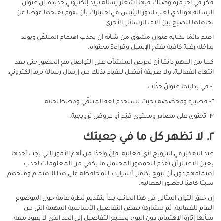
فكّر في آخر مرة وصلك فيها إشعار رسالة بريد إلكتروني جديدة، إنّ عنوان
الرسالة هو الذي لعب الدور الرئيس في اختيارك بأن تقوم بفتحها عوضًا عن
تجاهلها لتضيع بين آلاف الرسائل الأخرى.
اهتم دائمًا بكتابة عنوان مشوّق من شأنه أن يجذب اهتمام المتلقّي ويولد
بداخله رغبة كافية بفتح الإيميل وقراءة محتواه.
كما من المهم دائمًا أن تحرص المنشآت على التواصل مع الحضور حتى بعد
انتهاء الفعالية، ولا طريقة أفضل للقيام بذلك من إرسال رسالة بريد إلكتروني:
١- في بدايتها عنوانٌ جذّاب.
٢- قصيرة ومخصّصة بحيث تستخدم لغة المتلقّي ومصطلحاته.
٣- تحتوي على مصادر ومحتوى قيّم أو عروض ترويجية.
٢. لا تظهر كل ما في جعبتك
عند التفكير في الترويج لأي فعالية، فإنّ واحدًا من أهم الأمور التي يجب أخذها
بعين الاعتبار أن تقدّم للجمهور المحتمل ما يكفي من المعلومات لجذب
اهتمامهم دون أن تبوح بكامل أسرارك، للمحافظة على هذا الاهتمام ومنحهم
سببًا كافيًا لحضور الفعالية.
إن خلق التوان المثالي في هذا الجانب يبدأ بتقديم نظرة عامة حول الموضوع
العام للفعالية، ثم مشاركة بعض التفاصيل الأساسية المهمة التي من
شأنها إثارة الاهتمام، دون البوح بجميع التفاصيل إلى الحد الذي لا يعود معه