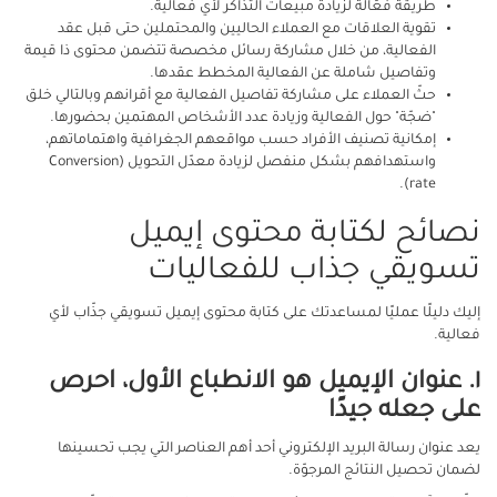
طريقة فعّالة لزيادة مبيعات التذاكر لأي فعالية.
تقوية العلاقات مع العملاء الحاليين والمحتملين حتى قبل عقد
الفعالية، من خلال مشاركة رسائل مخصصة تتضمن محتوى ذا قيمة
وتفاصيل شاملة عن الفعالية المخطط عقدها.
حثّ العملاء على مشاركة تفاصيل الفعالية مع أقرانهم وبالتالي خلق
"ضجّة" حول الفعالية وزيادة عدد الأشخاص المهتمين بحضورها.
إمكانية تصنيف الأفراد حسب مواقعهم الجغرافية واهتماماتهم،
واستهدافهم بشكل منفصل لزيادة معدّل التحويل (Conversion
rate).
نصائح لكتابة محتوى إيميل
تسويقي جذاب للفعاليات
إليك دليلًا عمليًا لمساعدتك على كتابة محتوى إيميل تسويقي جذّاب لأي
فعالية.
١. عنوان الإيميل هو الانطباع الأول، احرص
على جعله جيدًا
يعد عنوان رسالة البريد الإلكتروني أحد أهم العناصر التي يجب تحسينها
لضمان تحصيل النتائج المرجوّة.