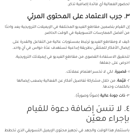
لحضور الفعالية أي فائدة إضافية تذكر.
٣. جرب الاعتماد على المحتوى المرئي
إن القيام بتضمين مقاطع الفيديو المختلفة في الإيميلات الترويجية يعد واحدًا
من أفضل الممارسات التسويقية في الوقت الحاضر.
كيف لا ومقاطع الفيديو ترتبط بمستويات عالية من التفاعل والقدرة على
إيصال الأفكار للمتلقّي بطريقة إبداعية تستهدف عدّة حواس في آنٍ واحد.
لتحقيق الاستفادة القصوى من مقاطع الفيديو في إيميلاتك الترويجية،
احرص على جعلها:
١-
قصيرة
، لكي لا تخسر اهتمام عملائك.
٢-
قيّمة
، من خلال مشاركة تفاصيل أفكار عن الفعالية يصعب إيصالها
بالكلمات وحدها.
٣-
ذات جودة عالية
(صوتًا وصورةً).
٤. لا تنسَ إضافة دعوة للقيام
بإجراء معيّن
باستثمار هذا الوقت والجهد في تجهيز محتوى الإيميل التسويقي الذي تخطط